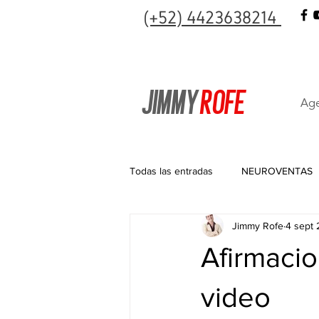
(+52) 4423638214
JIMMY
ROFE
Age
Todas las entradas
NEUROVENTAS
Jimmy Rofe
4 sept
Afirmacio
video