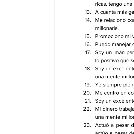
ricas, tengo una
A cuanta más ge
Me relaciono con
millonaria.
Promociono mi va
Puedo manejar c
Soy un imán para 
lo positivo que 
Soy un excelente
una mente millon
Yo siempre piens
Me centro en con
Soy un excelente
Mi dinero traba
una mente millon
Actuó a pesar d
actúo a pesar d