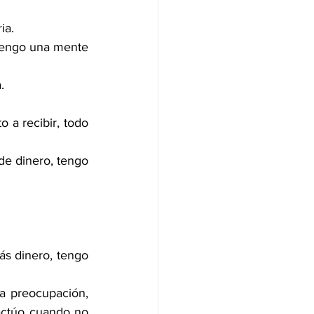
ia.
 tengo una mente 
.
 a recibir, todo 
e dinero, tengo 
s dinero, tengo 
a preocupación, 
actúo cuando no 