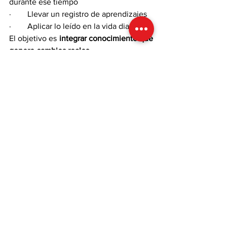
durante ese tiempo
·        Llevar un registro de aprendizajes
·        Aplicar lo leído en la vida diaria
El objetivo es 
integrar conocimiento que 
genere cambios reales
.
En resumen, 
la lectura no es una 
actividad opcional para quienes buscan 
rendir al máximo nivel; es una 
herramienta estratégica para desarrollar 
la mente, ampliar la visión y fortalecer el 
carácter.
En el marco del 
Día Internacional del 
Libro
, te recomendamos lo siguiente:
No leas solo por cumplir.
Lee para crecer.
Lee para cuestionar.
Lee para liderar.