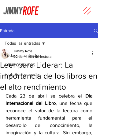
JIMMY
ROFE
Entrada
Todas las entradas
Jimmy Rofe
Todas las entradas
22 abr
4 min de lectura
Leer para Liderar: La
NEUROVENTAS
importancia de los libros en
High Performance
el alto rendimiento
Cada 23 de abril se celebra el 
Día 
Internacional del Libro
, una fecha que 
reconoce el valor de la lectura como 
herramienta fundamental para el 
desarrollo del conocimiento, la 
imaginación y la cultura. Sin embargo, 