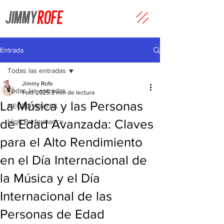
JIMMY
ROFE
Entrada
Todas las entradas
Jimmy Rofe
Todas las entradas
1 oct 2025
3 min de lectura
La Música y las Personas
NEUROVENTAS
de Edad Avanzada: Claves
High Performance
para el Alto Rendimiento
en el Día Internacional de
la Música y el Día
Internacional de las
Personas de Edad