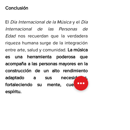
Conclusión
El 
Día Internacional de la Música
 y el 
Día 
Internacional de las Personas de 
Edad
 nos recuerdan que la verdadera 
riqueza humana surge de la integración 
entre arte, salud y comunidad. 
La música 
es una herramienta poderosa que 
acompaña a las personas mayores en la 
construcción de un alto rendimiento 
adaptado a sus necesidades, 
fortaleciendo su mente, cuerpo y 
espíritu.
Al valorar y promover esta relación, no 
solo dignificamos la vejez sino que 
también aprendemos que el alto 
rendimiento es una meta posible en 