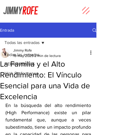
JIMMY
ROFE
Entrada
Todas las entradas
Jimmy Rofe
Todas las entradas
19 may 2025
2 min de lectura
La Familia y el Alto
NEUROVENTAS
Rendimiento: El Vínculo
High Performance
Esencial para una Vida de
Excelencia
En la búsqueda del alto rendimiento 
(High Performance) existe un pilar 
fundamental que, aunque a veces 
subestimado, tiene un impacto profundo 
en la capacidad de las personas para 