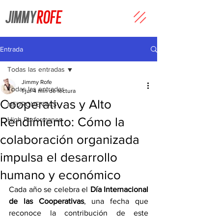
JIMMY
ROFE
Entrada
Todas las entradas
Jimmy Rofe
Todas las entradas
1 jul
4 min de lectura
Cooperativas y Alto
NEUROVENTAS
Rendimiento: Cómo la
High Performance
colaboración organizada
impulsa el desarrollo
humano y económico
Cada año se celebra el 
Día Internacional 
de las Cooperativas
, una fecha que 
reconoce la contribución de este 