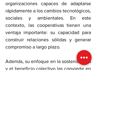
organizaciones capaces de adaptarse 
rápidamente a los cambios tecnológicos, 
sociales y ambientales. En este 
contexto, las cooperativas tienen una 
ventaja importante: su capacidad para 
construir relaciones sólidas y generar 
compromiso a largo plazo.
Además, su enfoque en la sostenibilidad 
y el beneficio colectivo las convierte en 
modelos especialmente relevantes para 
enfrentar desafíos contemporáneos 
relacionados con inclusión, desarrollo 
local y responsabilidad social.
En el marco del 
Día Internacional de las 
Cooperativas
, es importante reconocer 
que 
este modelo 
organizacional
 representa mucho más 