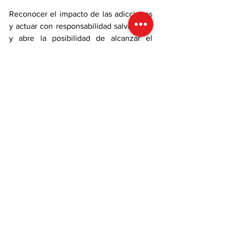
Reconocer el impacto de las adicciones 
y actuar con responsabilidad salva vidas 
y abre la posibilidad de alcanzar el 
máximo potencial humano con claridad 
y equilibrio. 
La conciencia no es solo 
prevención: es el primer paso hacia una 
vida plena y un desempeño 
verdaderamente sostenible.
“
Ama, Vive, Sueña y regálate cada 
instante presente
”.
Jimmy Rofe
High Performance Consulting
jaime@jimmyrofe.com
https://www.jimmyrofe.com/
*Sígueme en mis redes: 
https://www.appwebmovil.com/coachji