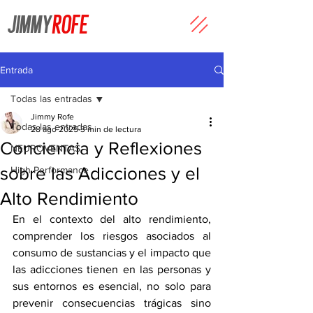
JIMMY
ROFE
Entrada
Todas las entradas
Jimmy Rofe
Todas las entradas
28 ago 2025
3 min de lectura
Conciencia y Reflexiones
NEUROVENTAS
sobre las Adicciones y el
High Performance
Alto Rendimiento
En el contexto del alto rendimiento, 
comprender los riesgos asociados al 
consumo de sustancias y el impacto que 
las adicciones tienen en las personas y 
sus entornos es esencial, no solo para 
prevenir consecuencias trágicas sino 