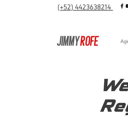
(+52) 4423638214
JIMMY
ROFE
Age
We
Re