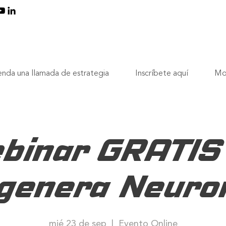
nda una llamada de estrategia
Inscríbete aquí
Mo
binar GRATIS -
genera Neuro
mié 23 de sep
  |  
Evento Online