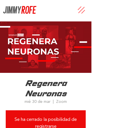
JIMMY
ROFE
Regenera
Neuronas
mié 30 de mar
  |  
Zoom
Se ha cerrado la posibilidad de
registrarse