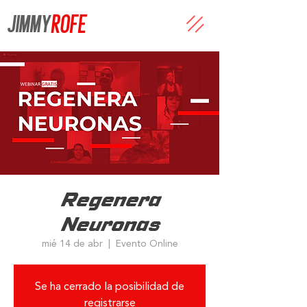
JIMMY
ROFE
Regenera
Neuronas
mié 14 de abr
  |  
Evento Online
Se ha cerrado la posibilidad de
registrarse