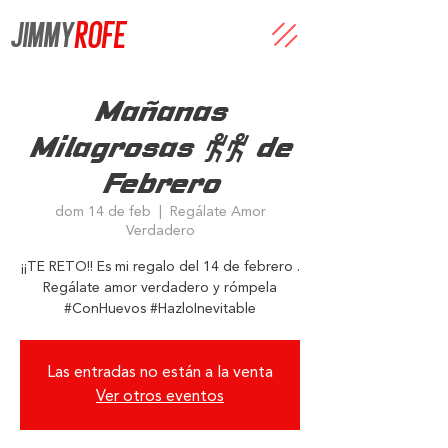
JIMMY
ROFE
Mañanas
Milagrosas 14 de
Febrero
dom 14 de feb
  |  
Regálate Amor
Verdadero
¡¡TE RETO!! Es mi regalo del 14 de febrero .
Regálate amor verdadero y rómpela
#ConHuevos #HazloInevitable
Las entradas no están a la venta
Ver otros eventos