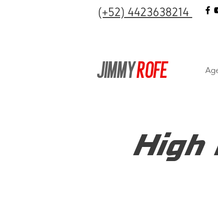
(+52) 4423638214
JIMMY
ROFE
Age
High