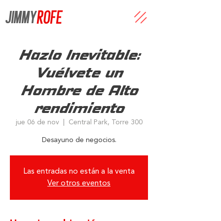
JIMMY
ROFE
Hazlo Inevitable:
Vuélvete un
Hombre de Alto
rendimiento
jue 06 de nov
  |  
Central Park, Torre 300
Desayuno de negocios.
Las entradas no están a la venta
Ver otros eventos