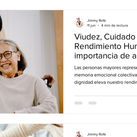
Jimmy Rofe
11 jun
4 min de lectura
Viudez, Cuidado 
Rendimiento Hu
importancia de 
dignidad a quie
Las personas mayores represe
nuestro present
memoria emocional colectiva
dignidad eleva nuestro rendi
Jimmy Rofe