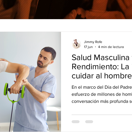
Jimmy Rofe
17 jun
4 min de lectura
Salud Masculina 
Rendimiento: La
cuidar al hombre
guía y construye
En el marco del Día del Padr
esfuerzo de millones de homb
conversación más profunda so
su salud física, mental y emoc