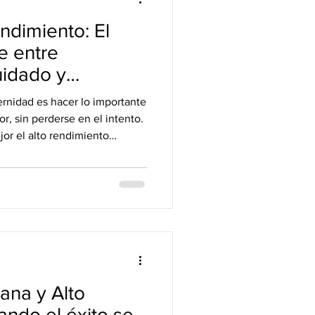
ndimiento: El
le entre
uidado y
ernidad es hacer lo importante
r, sin perderse en el intento.
or el alto rendimiento
el mundo actual.
ana y Alto
ndo el éxito se