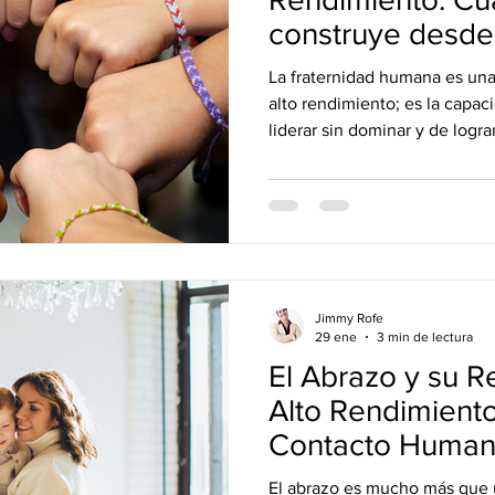
construye desde 
desde la compet
La fraternidad humana es un
alto rendimiento; es la capaci
liderar sin dominar y de lograr
Jimmy Rofe
29 ene
3 min de lectura
El Abrazo y su R
Alto Rendimiento
Contacto Human
Desarrollo Integr
El abrazo es mucho más que u