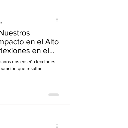
ra
 Nuestros
mpacto en el Alto
lexiones en el
 Hermano
rmanos nos enseña lecciones
aboración que resultan