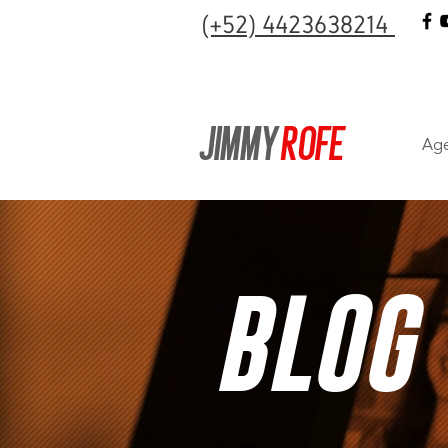
(+52) 4423638214
JIMMY
ROFE
Age
BLOG