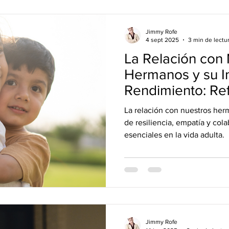
Jimmy Rofe
4 sept 2025
3 min de lectu
La Relación con
Hermanos y su I
Rendimiento: Ref
Día Mundial del
La relación con nuestros he
de resiliencia, empatía y col
esenciales en la vida adulta.
Jimmy Rofe