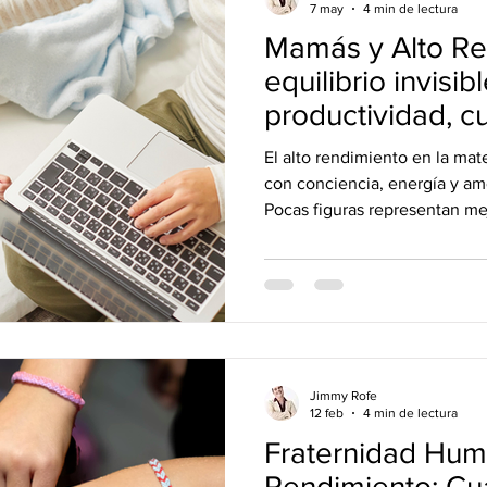
7 may
4 min de lectura
Mamás y Alto Re
equilibrio invisib
productividad, c
propósito
El alto rendimiento en la mat
con conciencia, energía y amo
Pocas figuras representan mej
auténtico que una madre en 
Jimmy Rofe
12 feb
4 min de lectura
Fraternidad Hum
Rendimiento: Cua