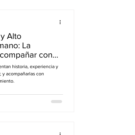
y Alto
mano: La
acompañar con
nes construyeron
ntan historia, experiencia y
e
; y acompañarlas con
miento.