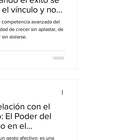
el vínculo y no
encia
a competencia avanzada del
dad de crecer sin aplastar, de
 sin aislarse.
elación con el
: El Poder del
o en el
al
n gesto afectivo: es una